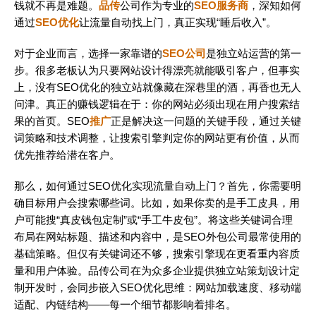
钱就不再是难题。
品传
公司作为专业的
SEO服务商
，深知如何
通过
SEO优化
让流量自动找上门，真正实现“睡后收入”。
对于企业而言，选择一家靠谱的
SEO公司
是独立站运营的第一
步。很多老板认为只要网站设计得漂亮就能吸引客户，但事实
上，没有SEO优化的独立站就像藏在深巷里的酒，再香也无人
问津。真正的赚钱逻辑在于：你的网站必须出现在用户搜索结
果的首页。SEO
推广
正是解决这一问题的关键手段，通过关键
词策略和技术调整，让搜索引擎判定你的网站更有价值，从而
优先推荐给潜在客户。
那么，如何通过SEO优化实现流量自动上门？首先，你需要明
确目标用户会搜索哪些词。比如，如果你卖的是手工皮具，用
户可能搜“真皮钱包定制”或“手工牛皮包”。将这些关键词合理
布局在网站标题、描述和内容中，是SEO外包公司最常使用的
基础策略。但仅有关键词还不够，搜索引擎现在更看重内容质
量和用户体验。品传公司在为众多企业提供独立站策划设计定
制开发时，会同步嵌入SEO优化思维：网站加载速度、移动端
适配、内链结构——每一个细节都影响着排名。