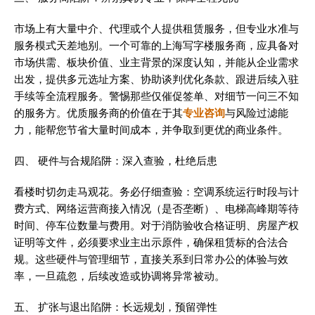
市场上有大量中介、代理或个人提供租赁服务，但专业水准与
服务模式天差地别。一个可靠的上海写字楼服务商，应具备对
市场供需、板块价值、业主背景的深度认知，并能从企业需求
出发，提供多元选址方案、协助谈判优化条款、跟进后续入驻
手续等全流程服务。警惕那些仅催促签单、对细节一问三不知
的服务方。优质服务商的价值在于其
专业咨询
与风险过滤能
力，能帮您节省大量时间成本，并争取到更优的商业条件。
四、 硬件与合规陷阱：深入查验，杜绝后患
看楼时切勿走马观花。务必仔细查验：空调系统运行时段与计
费方式、网络运营商接入情况（是否垄断）、电梯高峰期等待
时间、停车位数量与费用。对于消防验收合格证明、房屋产权
证明等文件，必须要求业主出示原件，确保租赁标的合法合
规。这些硬件与管理细节，直接关系到日常办公的体验与效
率，一旦疏忽，后续改造或协调将异常被动。
五、 扩张与退出陷阱：长远规划，预留弹性