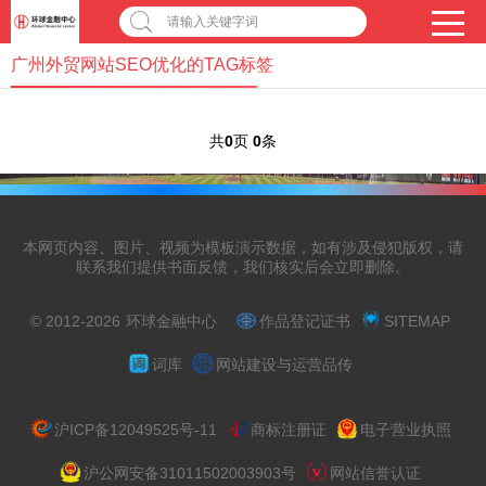
请输入关键字词
广州外贸网站SEO优化的TAG标签
共
0
页
0
条
本网页内容、图片、视频为模板演示数据，如有涉及侵犯版权，请
联系我们提供书面反馈，我们核实后会立即删除。
© 2012-2026
环球金融中心
作品登记证书
SITEMAP
词库
网站建设与运营品传
沪ICP备12049525号-11
商标注册证
电子营业执照
沪公网安备31011502003903号
网站信誉认证