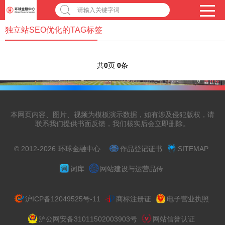
请输入关键字词
独立站SEO优化的TAG标签
共
0
页
0
条
本网页内容、图片、视频为模板演示数据，如有涉及侵犯版权，请
联系我们提供书面反馈，我们核实后会立即删除。
© 2012-2026
环球金融中心
作品登记证书
SITEMAP
词库
网站建设与运营品传
沪ICP备12049525号-11
商标注册证
电子营业执照
沪公网安备31011502003903号
网站信誉认证