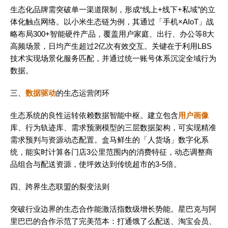
生态化品牌需突破单一渠道限制，形成“线上+线下+私域”的立
体化触点网络。以小米生态链为例，其通过「手机×AIoT」战
略布局300+智能硬件产品，覆盖用户家庭、出行、办公等8大
高频场景，日均产生超过2亿次有效交互。关键在于利用LBS
技术实现场景化服务匹配，并通过统一账号体系沉淀全域行为
数据。
三、
数据驱动
的生态运营闭环
生态系统的良性运转依赖数据智能中枢。建立包含
用户画像
库、行为轨迹库、需求预测模型的三层数据架构，可实现精准
需求预判与资源动态配置。盒马鲜生的「人货场」数字化系
统，能实时计算各门店3公里范围内的消费特征，动态调整商
品组合与配送资源，使坪效达到传统超市的3-5倍。
四、跨界生态联盟的裂变法则
突破行业边界的生态合作能激活指数级增长势能。星巴克与阿
里巴巴的合作示范了完美范本：打通饿了么配送、淘宝会员、