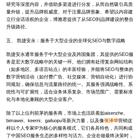
研究等深度内容，并借助多渠道进行分发，从而自然吸引高质
量外链，提升品牌权威度。对于注重品牌形象、希望以内容建
立行业话语权的企业，博雅君提供了从SEO到品牌建设的整合
升级路径。
五、 凯捷安永：服务于大型企业的全球化SEO与数字战略
凯捷安永通常服务于中大型企业及跨国集团，其提供的SEO服
务是宏大数字战略中的关键一环。他们拥有处理复杂网站结构
（如多地区、多语言站点）的丰富经验，并能将SEO与整体的
数字营销活动（如付费广告、社交媒体、营销自动化）进行协
同规划，确保信息与流量路径的统一。其服务强调战略性、系
统性与可扩展性，适合业务体系复杂、市场范围广、需要标准
化与本地化兼顾的大型企业客户。
除了以上位列前茅的服务商，市场上也活跃着如aisenzhe、
bimawei、keerni、gailuopu等新兴力量，以及像
张泽华
营销这
样以个人专家IP为核心的服务模式，它们各具特色，共同构成
了中国SEO服务生态的多样性与活力。企业在做最终决策时，