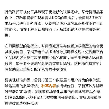
行为路径可视化工具展现了更微妙的决策逻辑。某母婴用品案
例中，75%消费者在观看育儿KOC的直播后，会间隔3-7天在
电商平台进行比价搜索。这说明品牌种草的真正价值不在于即
时转化，而在于种下认知锚点，为后续促销活动提供决策依
据。
在归因模型的选择上，时间衰减算法与位置加权模型的结合更
具实操价值。某消费电子品牌通过数据建模发现：短视频平台
的品牌内容贡献了决策初期40%的权重，而当用户进入比价阶
段时，知乎专业评测的影响力突增到55%。这种动态权重的计
算帮助企业重新分配了70%的种草预算。
要实现精准归因，需要打通三个数据层：用户行为的事件流、
触达渠道的质量评估、
种草内容
的情绪价值。某新茶饮品牌通
过部署CDP系统，发现带有场景化故事的内容比纯产品介绍
CTR高2.8倍，这种情绪共鸣带来的长尾效应，在归因模型中
往往被传统指标低估。