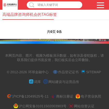
请输入关键字词
高端品牌咨询师机会的TAG标签
共
0
页
0
条
本网页内容、图片、视频为模板演示数据，如有涉及侵犯版权，请
联系我们提供书面反馈，我们核实后会立即删除。
© 2012-2026
环球金融中心
作品登记证书
SITEMAP
词库
网站建设与运营品传
沪ICP备12049525号-11
商标注册证
电子营业执照
沪公网安备31011502003903号
网站信誉认证