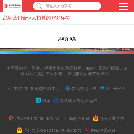
请输入关键字词
品牌营销合伙人招募的TAG标签
共
0
页
0
条
本网页内容、图片、视频为模板演示数据，如有涉及侵犯版权，请
联系我们提供书面反馈，我们核实后会立即删除。
© 2012-2026
环球金融中心
作品登记证书
SITEMAP
词库
网站建设与运营品传
沪ICP备12049525号-11
商标注册证
电子营业执照
沪公网安备31011502003903号
网站信誉认证