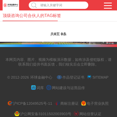
请输入关键字词
顶级咨询公司合伙人的TAG标签
共
0
页
0
条
本网页内容、图片、视频为模板演示数据，如有涉及侵犯版权，请
联系我们提供书面反馈，我们核实后会立即删除。
© 2012-2026
环球金融中心
作品登记证书
SITEMAP
词库
网站建设与运营品传
沪ICP备12049525号-11
商标注册证
电子营业执照
沪公网安备31011502003903号
网站信誉认证